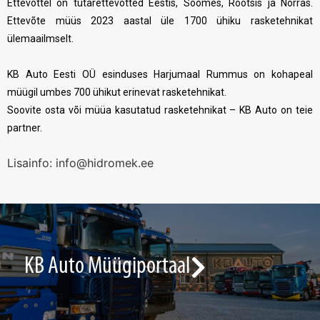
Ettevõttel on tütarettevõtted Eestis, Soomes, Rootsis ja Norras.
Ettevõte müüs 2023 aastal üle 1700 ühiku rasketehnikat
ülemaailmselt.
KB Auto Eesti OÜ esinduses Harjumaal Rummus on kohapeal
müügil umbes 700 ühikut erinevat rasketehnikat.
Soovite osta või müüa kasutatud rasketehnikat – KB Auto on teie
partner.
Lisainfo: info@hidromek.ee
KB Auto Müügiportaal