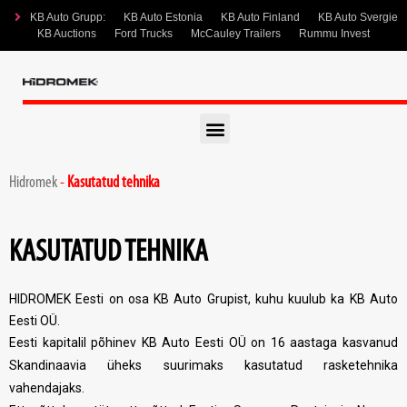
KB Auto Grupp:
KB Auto Estonia
KB Auto Finland
KB Auto Svergie
KB Auctions
Ford Trucks
McCauley Trailers
Rummu Invest
Hidromek
-
Kasutatud tehnika
KASUTATUD TEHNIKA
HIDROMEK Eesti on osa
KB Auto Grupist, kuhu kuulub ka
KB Auto
Eesti OÜ.
Eesti kapitalil põhinev KB Auto Eesti OÜ on 16 aastaga kasvanud
Skandinaavia üheks suurimaks kasutatud rasketehnika
vahendajaks.